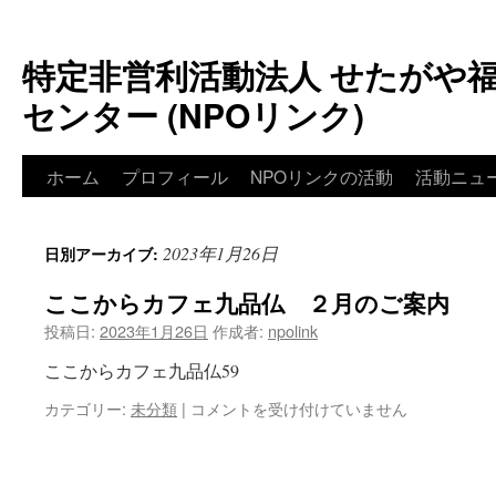
特定非営利活動法人 せたがや
センター (NPOリンク)
ホーム
プロフィール
NPOリンクの活動
活動ニュ
2023年1月26日
日別アーカイブ:
ここからカフェ九品仏 ２月のご案内
投稿日:
2023年1月26日
作成者:
npolink
ここからカフェ九品仏59
カテゴリー:
未分類
|
コメントを受け付けていません