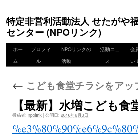
特定非営利活動法人 せたがや
センター (NPOリンク)
ホー
プロフィ
NPOリンクの
活動ニュ
会
ム
ール
活動
ース
い
←
こども食堂チラシをアッ
【最新】水増こども食
投稿者:
npolink
|
公開日:
2016年6月3日
%e3%80%90%e6%9c%80