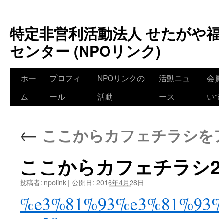
特定非営利活動法人 せたがや
センター (NPOリンク)
ホー
プロフィ
NPOリンクの
活動ニュ
会
ム
ール
活動
ース
い
←
ここからカフェチラシを
ここからカフェチラシ201
投稿者:
npolink
|
公開日:
2016年4月28日
%e3%81%93%e3%81%93%