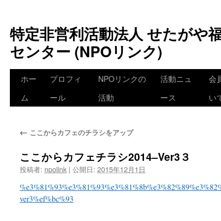
特定非営利活動法人 せたがや
センター (NPOリンク)
ホー
プロフィ
NPOリンクの
活動ニュ
会
ム
ール
活動
ース
い
←
ここからカフェのチラシをアップ
ここからカフェチラシ2014–Ver3３
投稿者:
npolink
|
公開日:
2015年12月1日
%e3%81%93%e3%81%93%e3%81%8b%e3%82%89%e3%82%
ver3%ef%bc%93