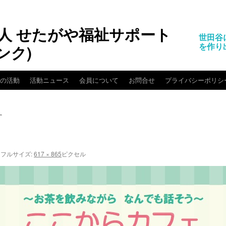
人 せたがや福祉サポート
世田谷
を作り
ンク)
クの活動
活動ニュース
会員について
お問合せ
プライバシーポリシ
す
フルサイズ:
617 × 865
ピクセル