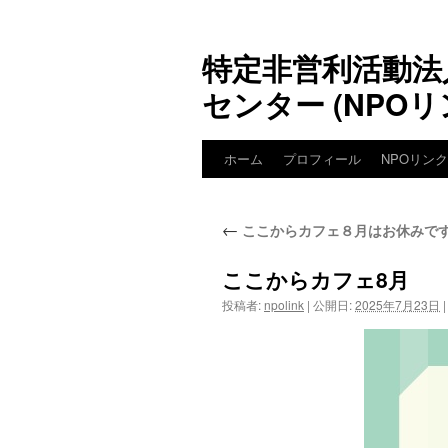
特定非営利活動法
センター (NPOリ
ホーム
プロフィール
NPOリン
←
ここからカフェ８月はお休みで
ここからカフェ8月
投稿者:
npolink
|
公開日:
2025年7月23日
|