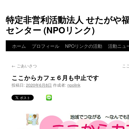
特定非営利活動法人 せたがや
センター (NPOリンク)
ホーム
プロフィール
NPOリンクの活動
活動ニュ
←
ごあいさつ
こ
ここからカフェ６月も中止です
投稿日:
2020年6月8日
作成者:
npolink