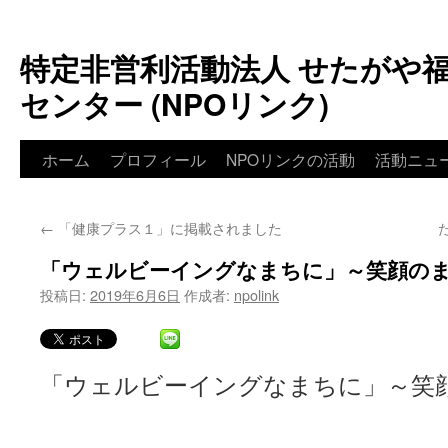
特定非営利活動法人 せたがや
センター (NPOリンク)
ホーム
プロフィール
NPOリンクの活動
活動ニュ
←
「健康プラス１」に掲載されました
「ウェルビーイングなまちに」～笑顔の
投稿日:
2019年6月6日
作成者:
npolink
「ウェルビーイングなまちに」～笑