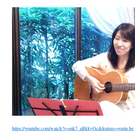
https://youtube.com/watch?v=mk7_aBkkyOc&feature=youtu.be