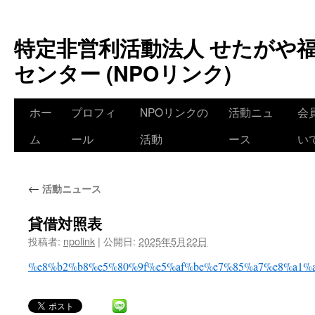
特定非営利活動法人 せたがや
センター (NPOリンク)
ホー
プロフィ
NPOリンクの
活動ニュ
会
ム
ール
活動
ース
い
←
活動ニュース
貸借対照表
投稿者:
npolink
|
公開日:
2025年5月22日
%e8%b2%b8%e5%80%9f%e5%af%be%e7%85%a7%e8%a1%a