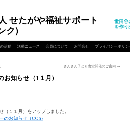
人 せたがや福祉サポート
世田谷
を作り
ンク)
クの活動
活動ニュース
会員について
お問合せ
プライバシーポリシ
た
さんさん子ども食堂開催のご案内
→
のお知らせ（1１月）
せ（１１月）をアップしました。
ーのお知らせ（COS)