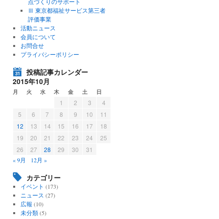
点づくりのサポート
Ⅲ 東京都福祉サービス第三者
評価事業
活動ニュース
会員について
お問合せ
プライバシーポリシー
投稿記事カレンダー
2015年10月
月
火
水
木
金
土
日
1
2
3
4
5
6
7
8
9
10
11
12
13
14
15
16
17
18
19
20
21
22
23
24
25
26
27
28
29
30
31
« 9月
12月 »
カテゴリー
イベント
(173)
ニュース
(27)
広報
(10)
未分類
(5)