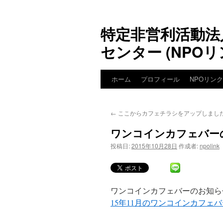
特定非営利活動法
センター (NPOリ
ホーム
プロフィール
NPOリン
←
ここからカフェチラシをアップしまし
ワンコインカフェバー
投稿日:
2015年10月28日
作成者:
npolink
ワンコインカフェバーのお知ら
15年11月のワンコインカフェバ